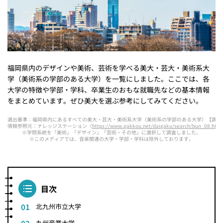
福岡県内のデザインや美術、芸術を学べる美大・芸大・美術系大
学（美術系の学部のある大学）を一覧にしました。ここでは、各
大学の特徴や学部・学科、卒業生のおもな就職先などの基本情報
をまとめています。ぜひ美大を選ぶ参考にしてみてください。
選出基準：福岡県内にあるすべての美大・芸大・美術系大学（美術系の学部のある大学）【調査時
情報参照元：ナレッジステーション（
https://www.gakkou.net/daigaku/search/bun_08.html
※学問系統を「美術」「デザイン」「芸術・その他」に選択して調査しました。
※このメディアでは、音楽関連の大学・学部・学科は除外しております。
目次
北九州市立大学
九州産業大学