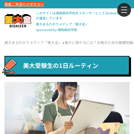
掲載ご希望の大学の方へ
このサイトは湘南美術学院をスポンサーとしてZenken株式会社
が運営しています
美大まるわかりメディア「美大全」
sponsored by 湘南美術学院
美大まるわかりメディア「美大全」
美大に受かるには？合格のための基礎知識
»
美大受験生の1日ルーティン