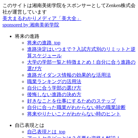
このサイトは湘南美術学院をスポンサーとしてZenken株式会
社が運営しています
美大まるわかりメディア「美大全」
sponsored by 湘南美術学院
将来の進路
将来の進路_top
進路決定はいつまで？入試方式別のリミットと逆
算スケジュール
大学の学部一覧と特徴まとめ！自分に合う進路の
選び方
進路ガイダンス情報の効果的な活用法
職業ランキングの活用法
自分に合う学部の選び方
後悔しない進路の決め方
好きなことを仕事にするためのステップ
自分に合った職業がわからない時の職業診断
将来やりたいことがわからない時のヒント
自己表現とは
自己表現とは_top