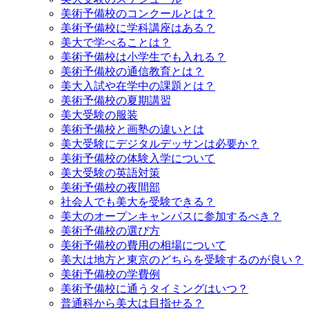
美術予備校のコンクールとは？
美術予備校に学科講座はある？
美大で学べることは？
美術予備校は小学生でも入れる？
美術予備校の通信教育とは？
美大入試や在学中の課題とは？
美術予備校の夏期講習
美大受験の服装
美術予備校と画塾の違いとは
美大受験にデジタルデッサンは必要か？
美術予備校の体験入学について
美大受験の英語対策
美術予備校の夜間部
社会人でも美大を受験できる？
美大のオープンキャンパスに参加するべき？
美術予備校の選び方
美術予備校の費用の相場について
美大は地方と東京のどちらを受験するのが良い？
美術予備校の学費例
美術予備校に通うタイミングはいつ？
普通科から美大は目指せる？