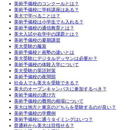
美術予備校のコンクールとは？
美術予備校に学科講座はある？
美大で学べることは？
美術予備校は小学生でも入れる？
美術予備校の通信教育とは？
美大入試や在学中の課題とは？
美術予備校の夏期講習
美大受験の服装
美術予備校と画塾の違いとは
美大受験にデジタルデッサンは必要か？
美術予備校の体験入学について
美大受験の英語対策
美術予備校の夜間部
社会人でも美大を受験できる？
美大のオープンキャンパスに参加するべき？
美術予備校の選び方
美術予備校の費用の相場について
美大は地方と東京のどちらを受験するのが良い？
美術予備校の学費例
美術予備校に通うタイミングはいつ？
普通科から美大は目指せる？