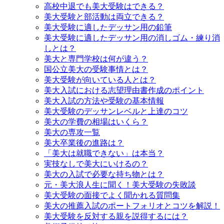
高校中退でも美大受験はできる？
美大受験と部活動は両立できる？
美大受験に適したデッサン用の鉛筆
美大受験に適したデッサン用の消しゴム・練り消
しとは？
美大と専門学校は何が違う？
国公立美大の受験事情とは？
美大受験が向いている人とは？
美大入試における志望理由書作成のポイント
美大入試の方法や受験の基本情報
美大受験のデッサンレベルと上達のコツ
美大の学費の相場はいくら？
美大の専攻一覧
美大卒業後の進路は？
「美大は就職できない」は本当？
実技なしで美大にいけるの？
美大の入試で必要な持ち物とは？
元・美大浪人生に聞く！美大受験の失敗談
美大受験の面接でよく聞かれる質問集
美大の推薦入試のポートフォリオとコツを解説！
美大受験を反対する親を説得するには？