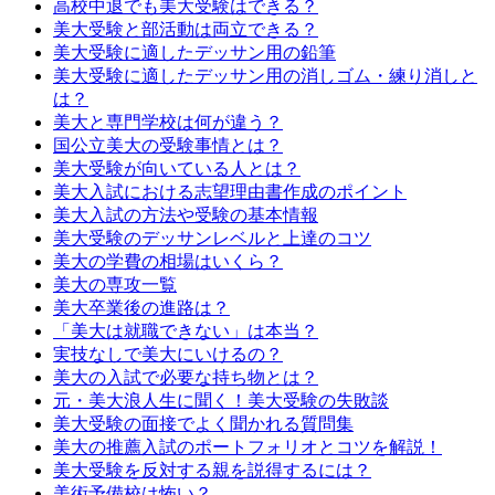
高校中退でも美大受験はできる？
美大受験と部活動は両立できる？
美大受験に適したデッサン用の鉛筆
美大受験に適したデッサン用の消しゴム・練り消しと
は？
美大と専門学校は何が違う？
国公立美大の受験事情とは？
美大受験が向いている人とは？
美大入試における志望理由書作成のポイント
美大入試の方法や受験の基本情報
美大受験のデッサンレベルと上達のコツ
美大の学費の相場はいくら？
美大の専攻一覧
美大卒業後の進路は？
「美大は就職できない」は本当？
実技なしで美大にいけるの？
美大の入試で必要な持ち物とは？
元・美大浪人生に聞く！美大受験の失敗談
美大受験の面接でよく聞かれる質問集
美大の推薦入試のポートフォリオとコツを解説！
美大受験を反対する親を説得するには？
美術予備校は怖い？